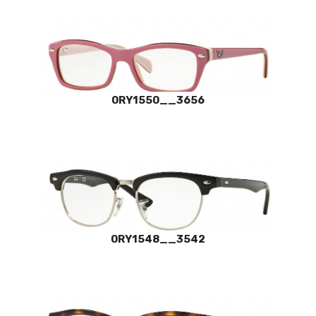
0RY1550__3656
0RY1548__3542