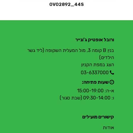
OVO2892_44S
ורובל אופטיק ג'ונייר
בנין B קומה 3, מול המעלית השקופה (ליד גשר
הילדים)
הצג במפת הקניון
03-6337000
שעות פתיחה:
א-ה: 15:00-19:00
ו: 09:30-14:00 (שבת סגור)
קישורים מועילים
אודות