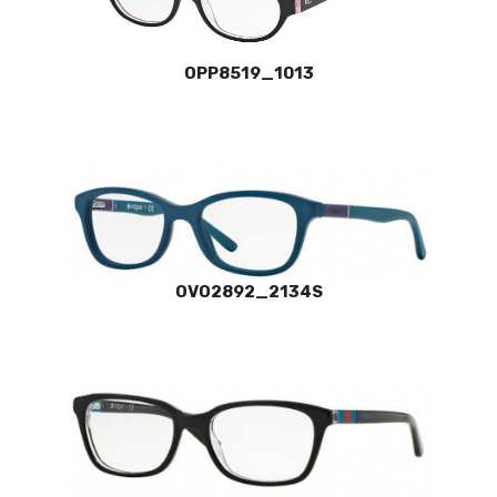
OPP8519_1013
OVO2892_2134S