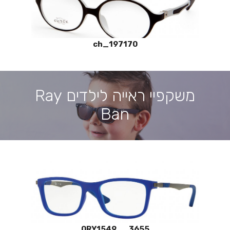
ch_197170
משקפיי ראייה לילדים Ray
Ban
0RY1549__3655