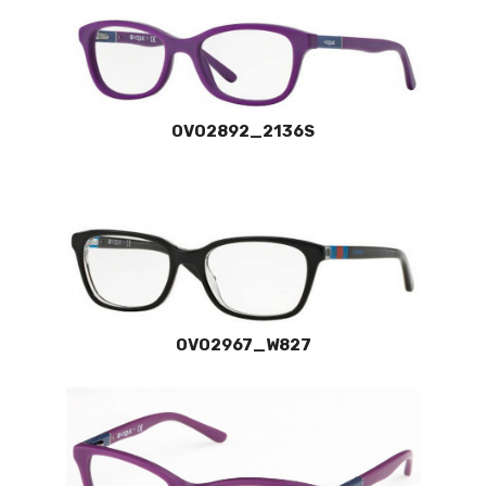
OVO2892_2136S
OVO2967_W827