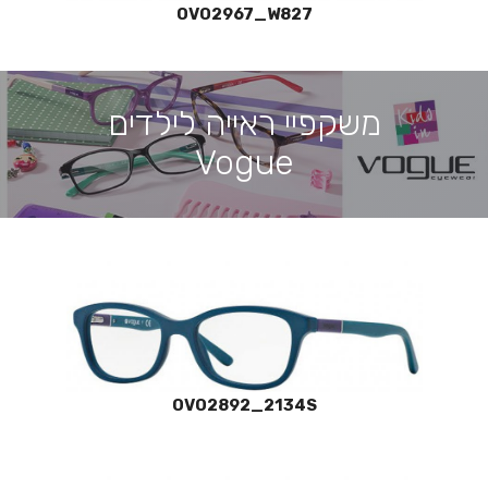
OVO2967_W827
משקפיי ראייה לילדים
Vogue
OVO2892_2134S