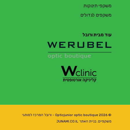
משקפי תינוקות
משקפים לגדולים
עוד מבית ורובל
© 2026 Opticjunior optic boutique - ורובל המרכז למותגי
משקפיים. בניית האתר JUNAMI.CO.IL