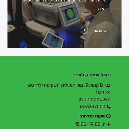
ראיה.
קראו עוד
ורובל אופטיק ג'ונייר
בנין B קומה 3, מול המעלית השקופה (ליד גשר
הילדים)
הצג במפת הקניון
03-6337000
שעות פתיחה:
א-ה: 15:00-19:00