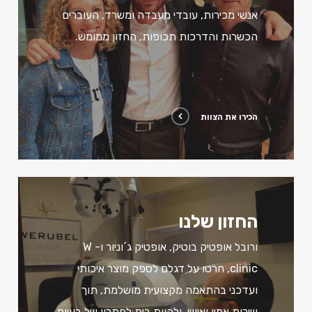
אנשי מכירות, עובדי מעבדה ומשרד, העוברים
הכשרות והדרכות תכופות, החזון ממומש.
הכירו את הצוות
החזון שלנו
ורובל אופטיק בוטיק, אופטיק ג´וניור ו- W
clinic, חרטו על דגלם לספק מוצר איכותי
ועדכני בהתאמה מקצועית מושלמת, תוך
שירות אמין ואישי, ולהוות בית לפתרון של בעיות